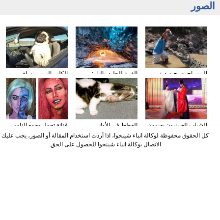
الصور
التمساح يصبح صديق
الغنية للجليد والنار:
الكلب المميز يساق
الناس في كوستا ريكا
المصور يلتقط صورا في
السيارات
الأنهار الجليدية
الشباب الصينيون يقيمون
القطط في الأواني
فنانة تحول وجوه الناس
حفل الزفاف وفقا لطريقة
الزجاجية
إلى الشخصيات الكرتونية
كل الحقوق محفوظة لوكالة انباء شينخوا، اذا أردت استخدام المقالة أو الصور، يجب عليك
"أسرة هان"
باستخدام الماكياج
الاتصال بوكالة انباء شينخوا للحصول على الحق.