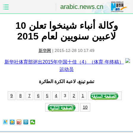
arabic.news.cn
وكالة أنباء شينخوا تعلن 10
الصفحة الأولى
الصين
لاعبين سنويين لعام 2015
العالم
الشرق الأوسط
新华网
|
2015-12-28 10:17:49
الصين والعالم العربي
الاقتصاد
الثقافة والتعليم
العلوم والصحة
تشو تينغ، لاعبة الكرة الطائرة
السياحة والبيئة
الرياضة
3
9
8
7
6
5
4
2
1
الصور
مؤتمر صحفى للخارجية
10