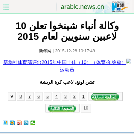
arabic.news.cn
وكالة أنباء شينخوا تعلن 10
الصفحة الأولى
الصين
لاعبين سنويين لعام 2015
العالم
الشرق الأوسط
新华网
|
2015-12-28 10:17:49
الصين والعالم العربي
الاقتصاد
الثقافة والتعليم
العلوم والصحة
تشن لونغ، لاعب كرة الريشة
السياحة والبيئة
الرياضة
9
8
7
6
5
4
3
2
1
الصور
مؤتمر صحفى للخارجية
10