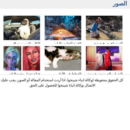
الصور
التمساح يصبح صديق
الغنية للجليد والنار:
الكلب المميز يساق
الناس في كوستا ريكا
المصور يلتقط صورا في
السيارات
الأنهار الجليدية
الشباب الصينيون يقيمون
القطط في الأواني
فنانة تحول وجوه الناس
حفل الزفاف وفقا لطريقة
الزجاجية
إلى الشخصيات الكرتونية
كل الحقوق محفوظة لوكالة انباء شينخوا، اذا أردت استخدام المقالة أو الصور، يجب عليك
"أسرة هان"
باستخدام الماكياج
الاتصال بوكالة انباء شينخوا للحصول على الحق.