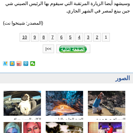
وسيشهد أيضا الزيارة المرتقبة التي سيقوم بها الرئيس الصيني شي
جين بينغ لمصر في الشهر الجاري.
(المصدر: شينخوا نت)
1
10
9
8
7
6
5
4
3
2
>>|
الصور
التمساح يصبح صديق
الغنية للجليد والنار:
الكلب المميز يساق
الناس في كوستا ريكا
المصور يلتقط صورا في
السيارات
الأنهار الجليدية