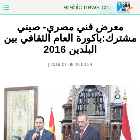
arabic.news.cn
معرض فني مصري- صيني
الصفحة الأولى
الصين
مشترك:باكورة العام الثقافي بين
العالم
الشرق الأوسط
البلدين 2016
الصين والعالم العربي
الاقتصاد
|
2016-01-08 20:03:34
الثقافة والتعليم
العلوم والصحة
السياحة والبيئة
الرياضة
الصور
مؤتمر صحفى للخارجية