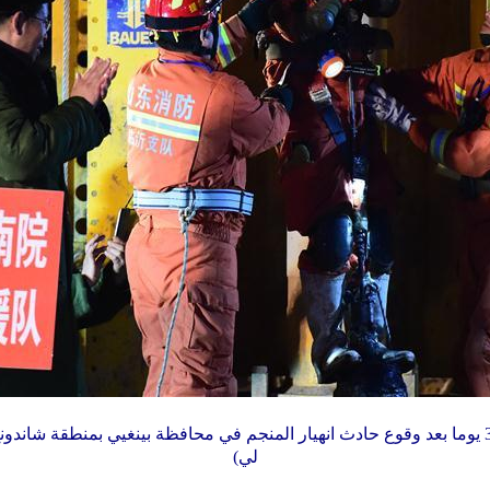
تم إنقاذ 4 عمال منجم محاصرين 36 يوما بعد وقوع حادث انهيار المنجم في محافظة بينغيي ب
لي)