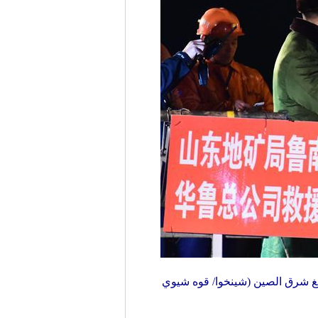
منطقة شاندونغ شرق الصين (شينخوا/ قوه شيوي