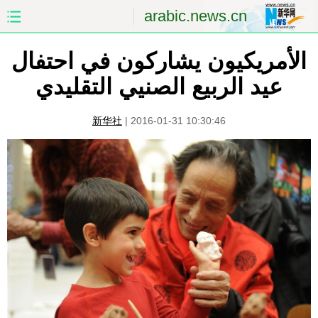
arabic.news.cn
الأمريكيون يشاركون في احتفال
الصفحة الأولى
الصين
عيد الربيع الصنيي التقليدي
العالم
الشرق الأوسط
新华社
|
2016-01-31 10:30:46
الصين والعالم العربي
الاقتصاد
الثقافة والتعليم
العلوم والصحة
السياحة والبيئة
الرياضة
الصور
مؤتمر صحفى للخارجية