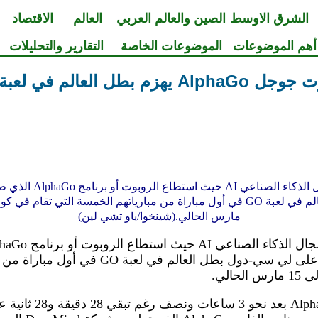
الشرق الاوسط
الصين والعالم العربي
العالم
الاقتصاد
أهم الموضوعات
الموضوعات الخاصة
التقارير والتحليلات
Alph يهزم بطل العالم في لعبة Go
مارس الحالي.(شينخوا/ياو تشي لين)
Deepmind في الشركة أن يفوز على لي سي-دول ب
وانسحب لي سي-دول أما