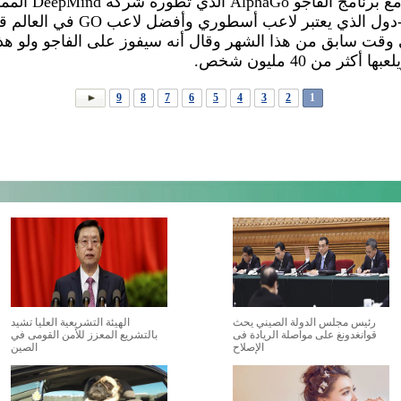
سي دول في سلسلة
قدرها 1 مليون دولار، وكان سي-دول ا
9
8
7
6
5
4
3
2
1
رئيس مجلس الدولة الصيني يحث
الهيئة التشريعية العليا تشيد
قوانغدونغ على مواصلة الريادة فى
بالتشريع المعزز للأمن القومى في
الإصلاح
الصين