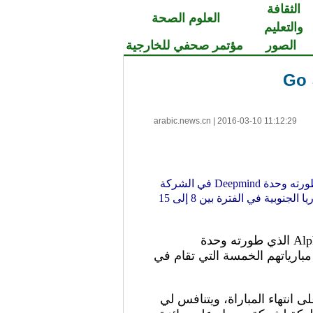
الثقافة
العلوم الصحة
والتعليم
الصور
مؤتمر صحفي للخارجية
arabic.news.cn
|
2016-03-10 11:12:29
حققت جوجل إنجازا جديدا في مجال الذكاء الصناعي AI حيث استطاع الروبوت أو برنامج AlphaGo الذي طورته وحدة Deepmind في الشركة
أن يفوز على لي سي-دول بطل العالم في لعبة GO في أول مباراة من مبارياتهم الخمسة التي تقام في كوريا الجنوبية في الفترة بين 8 إلى 15
حققت جوجل إنجازا جديدا في مجال الذكاء الصناعي AI حيث استطاع الروبوت أو برنامج AlphaGo الذي طورته وحدة
طل العالم في لعبة GO في أول مباراة من مبارياتهم الخمسة التي تقام في
م AlphaGo بعد نحو 3 ساعات ونصف رغم تبقي 28 دقيقة و28 ثانية على انتهاء المباراة، ويتنافس لي