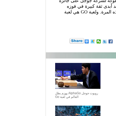
 المباريات مع برنامج الفاجو AlphaGo الذي تطوره شركة DeepMind المملوكة لشركة جوجل على جائزة
لذي يعتبر لاعب أسطوري وأفضل لاعب GO في العالم قد أبدى ثقة كبيرة في فوزه
خلال حوارات صحفية أجراها في وقت سابق من هذا الشهر وقال أنه سيفوز على الفاجو ولو هذه المرة. ولعبة GO هي لعبة
روبوت جوجل AlphaGo يهزم بطل
العالم في لعبة Go