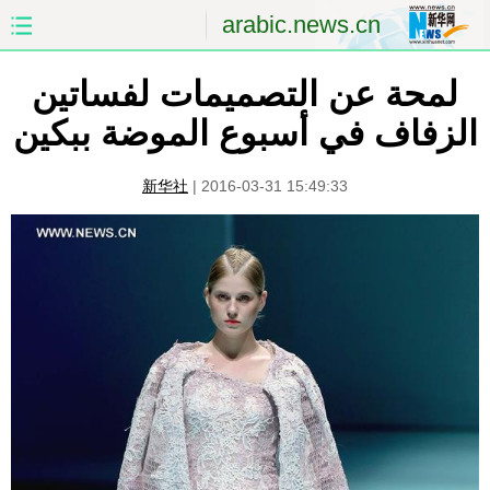
arabic.news.cn
لمحة عن التصميمات لفساتين
الصفحة الأولى
الصين
الزفاف في أسبوع الموضة ببكين
العالم
الشرق الأوسط
新华社
|
2016-03-31 15:49:33
الصين والعالم العربي
الاقتصاد
الثقافة والتعليم
العلوم والصحة
السياحة والبيئة
الرياضة
الصور
مؤتمر صحفى للخارجية