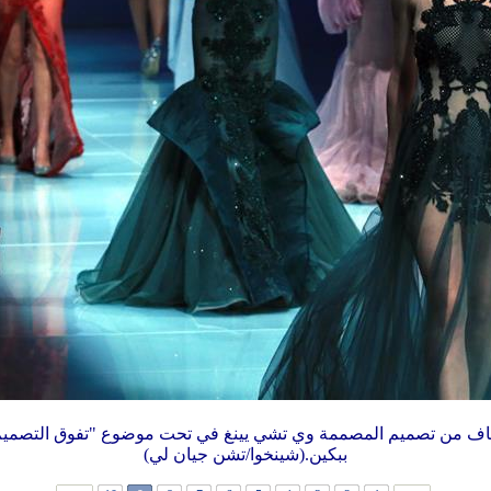
ببكين.(شينخوا/تشن جيان لي)