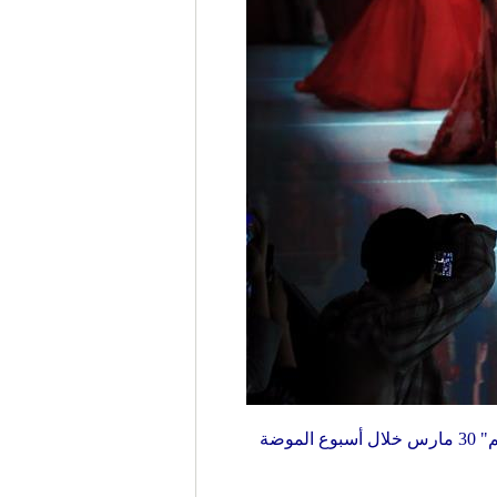
أقيمت مؤتمر اطلاق لفساتين الزفاف من تصميم المصممة وي تشي يينغ في تحت موضوع "تفوق التصميم" 30 مارس خلال أسبوع الموضة