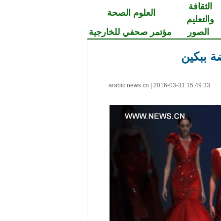
الثقافة
العلوم الصحة
والتعليم
الصور
مؤتمر صحفي للخارجية
ة ببكين
arabic.news.cn
|
2016-03-31 15:49:33