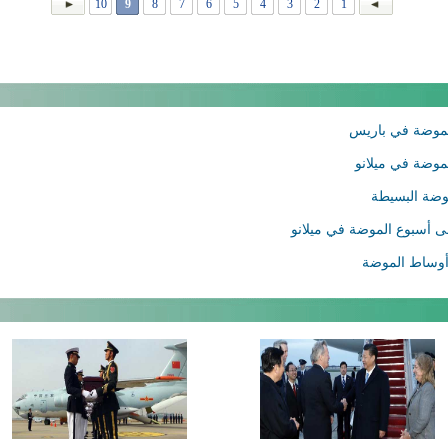
10
9
8
7
6
5
4
3
2
1
الموضة في باريس
لموضة في ميلانو
وضة البسيطة
إلى أسبوع الموضة في ميلانو
ي أوساط الموضة