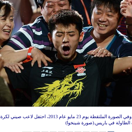
كرة
 الطاولة في باريس.(صورة شينخوا)