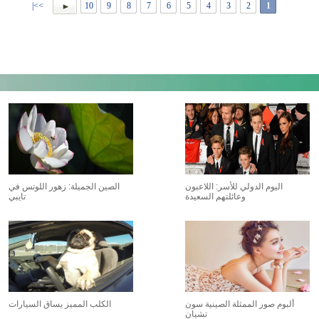
>>|
10
9
8
7
6
5
4
3
2
1
اليوم الدولي للأسر: اللاعبون
الصين الجميلة: زهور اللوتس في
وعائلتهم السعيدة
تايبي
ألبوم صور الممثلة الصينية سون
الكلب المميز يساق السيارات
تشيان