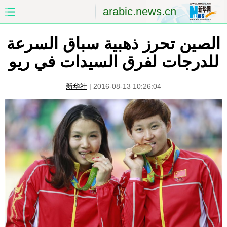
arabic.news.cn
الصين تحرز ذهبية سباق السرعة
الصفحة الأولى
الصين
للدرجات لفرق السيدات في ريو
العالم
الشرق الأوسط
新华社
|
2016-08-13 10:26:04
الصين والعالم العربي
الاقتصاد
الثقافة والتعليم
العلوم والصحة
السياحة والبيئة
الرياضة
الصور
مؤتمر صحفى للخارجية