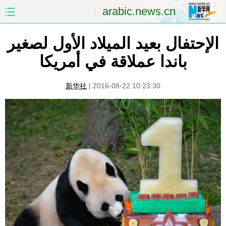
arabic.news.cn
الإحتفال بعيد الميلاد الأول لصغير
الصفحة الأولى
الصين
باندا عملاقة في أمريكا
العالم
الشرق الأوسط
新华社
|
2016-08-22 10:23:30
الصين والعالم العربي
الاقتصاد
الثقافة والتعليم
العلوم والصحة
السياحة والبيئة
الرياضة
الصور
مؤتمر صحفى للخارجية