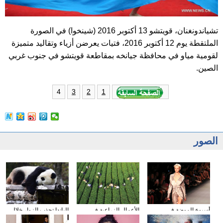
تشياندونغنان، قويتشو 13 أكتوبر 2016 (شينخوا) في الصورة
الملتقطة يوم 12 أكتوبر 2016، فتيات يعرضن أزياء وتقاليد متميزة
لقومية مياو في محافظة جيانخه بمقاطعة قويتشو في جنوب غربي
الصين.
4
3
2
1
الصور
أسبوع الموضة في
الأعمال الزراعية في
الباندا تجذب الزوار خلال
نيويورك
فصل الخريف
عطلة العيد الوطني