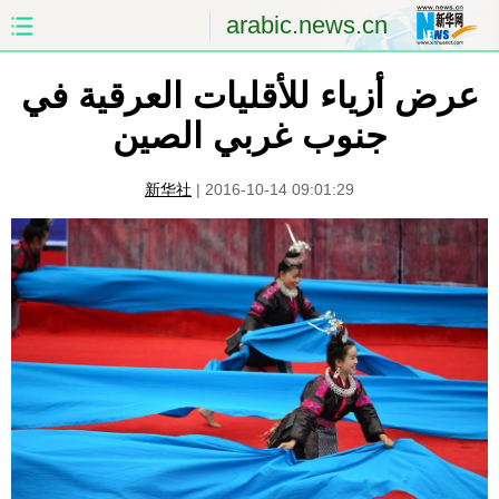
arabic.news.cn
عرض أزياء للأقليات العرقية في
الصفحة الأولى
الصين
جنوب غربي الصين
العالم
الشرق الأوسط
新华社
|
2016-10-14 09:01:29
الصين والعالم العربي
الاقتصاد
الثقافة والتعليم
العلوم والصحة
السياحة والبيئة
الرياضة
الصور
مؤتمر صحفى للخارجية