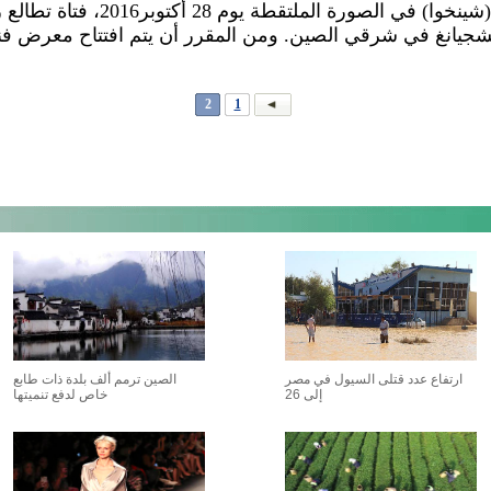
نينغبو ، تشجيانغ 29 أكتوبر 2016 (شي
 تشجيانغ في شرقي الصين. ومن المقرر أن يتم افتتاح معرض فن
2
1
ارتفاع عدد قتلى السيول في مصر
الصين ترمم ألف بلدة ذات طابع
إلى 26
خاص لدفع تنميتها