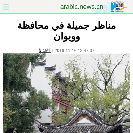
arabic.news.cn
مناظر جميلة في محافظة
الصفحة الأولى
الصين
وويوان
العالم
الشرق الأوسط
新华社
|
2016-11-16 13:47:37
الصين والعالم العربي
الاقتصاد
الثقافة والتعليم
العلوم والصحة
السياحة والبيئة
الرياضة
الصور
مؤتمر صحفى للخارجية