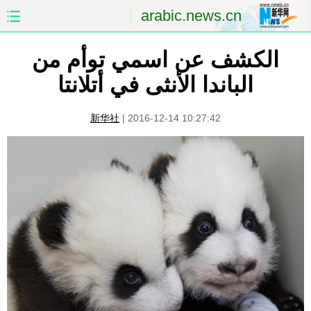
arabic.news.cn
الكشف عن اسمي توأم من
الصفحة الأولى
الصين
الباندا الأنثى في أتلانتا
العالم
الشرق الأوسط
新华社
|
2016-12-14 10:27:42
الصين والعالم العربي
الاقتصاد
الثقافة والتعليم
العلوم والصحة
السياحة والبيئة
الرياضة
الصور
مؤتمر صحفى للخارجية