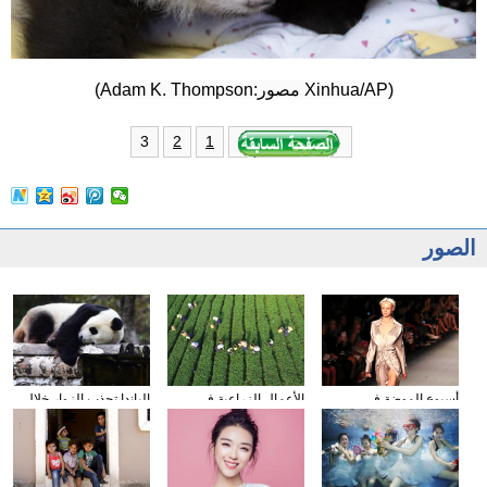
(Xinhua/AP مصور:Adam K. Thompson)
3
2
1
الصور
أسبوع الموضة في
الأعمال الزراعية في
الباندا تجذب الزوار خلال
نيويورك
فصل الخريف
عطلة العيد الوطني
الصيني