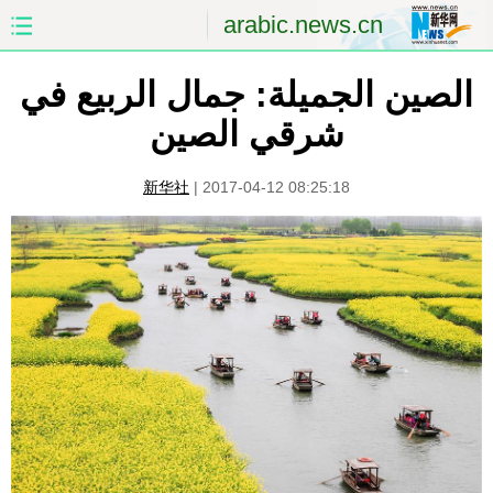
arabic.news.cn
الصين الجميلة: جمال الربيع في
الصفحة الأولى
الصين
شرقي الصين
العالم
الشرق الأوسط
新华社
|
2017-04-12 08:25:18
الصين والعالم العربي
الاقتصاد
الثقافة والتعليم
العلوم والصحة
السياحة والبيئة
الرياضة
الصور
مؤتمر صحفى للخارجية