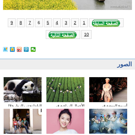
6
9
8
7
5
4
3
2
1
10
الصور
أسبوع الموضة في
الأعمال الزراعية في
الباندا تجذب الزوار خلال
نيويورك
فصل الخريف
عطلة العيد الوطني
الصيني