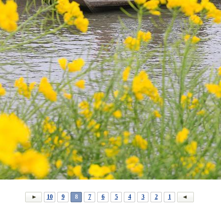
10
9
8
7
6
5
4
3
2
1