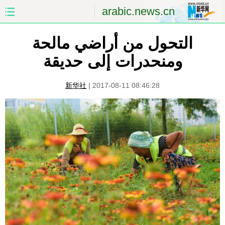
arabic.news.cn
الصفحة الأولى
الصين
التحول من أراضي مالحة
ومنحدرات إلى حديقة
العالم
الشرق الأوسط
新华社
|
2017-08-11 08:46:28
الصين والعالم العربي
الاقتصاد
الثقافة والتعليم
العلوم والصحة
السياحة والبيئة
الرياضة
الصور
مؤتمر صحفى للخارجية