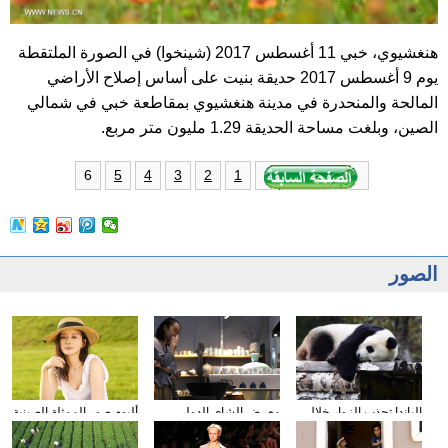
هنغشيوي، خبي 11 أغسطس 2017 (شينخوا) في الصورة الملتقطة
يوم 9 أغسطس 2017 حديقة بنيت على أساس إصلاح الأراضي
المالحة والمنحدرة في مدينة هنغشيوي بمقاطعة خبي في شمالي
الصين، وبلغت مساحة الحديقة 1.29 مليون متر مربع.
6
5
4
3
2
1
الصور
الباندا تجذب الزوار خلال
معرض الشاى الدولى
ألبوم صور الممثلة الصينية
عطلة العيد الوطني
يقام فى مدينة داليان
شيونغ ناى جين
الصيني