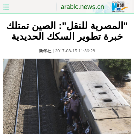
arabic.news.cn
الصفحة الأولى
الصين
"المصرية للنقل": الصين تمتلك
خبرة تطوير السكك الحديدية
العالم
الشرق الأوسط
新华社
|
2017-08-15 11:36:28
الصين والعالم العربي
الاقتصاد
الثقافة والتعليم
العلوم والصحة
السياحة والبيئة
الرياضة
الصور
مؤتمر صحفى للخارجية