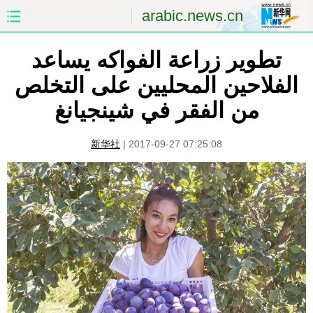
arabic.news.cn
الصفحة الأولى
الصين
تطوير زراعة الفواكه يساعد
الفلاحين المحليين على التخلص
العالم
الشرق الأوسط
من الفقر في شينجيانغ
الصين والعالم العربي
الاقتصاد
新华社
|
2017-09-27 07:25:08
الثقافة والتعليم
العلوم والصحة
السياحة والبيئة
الرياضة
الصور
مؤتمر صحفى للخارجية