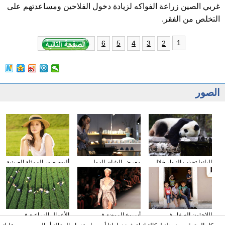
غربي الصين زراعة الفواكه لزيادة دخول الفلاحين ومساعدتهم على
التخلص من الفقر.
1
6
5
4
3
2
الصور
الباندا تجذب الزوار خلال
معرض الشاى الدولى
ألبوم صور الممثلة الصينية
عطلة العيد الوطني
يقام فى مدينة داليان
شيونغ ناى جين
الصيني
اللاجئون الصغار فى
أسبوع الموضة في
الأعمال الزراعية في
دمشق بسوريا
نيويورك
فصل الخريف