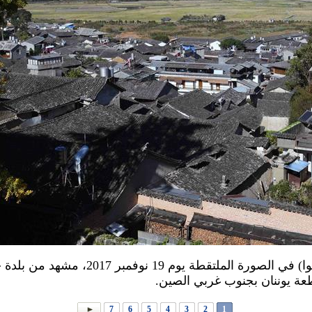
تنغتشونغ 20 نوفمبر 2017 (شينخوا) في الصورة 
7
6
5
4
3
2
1