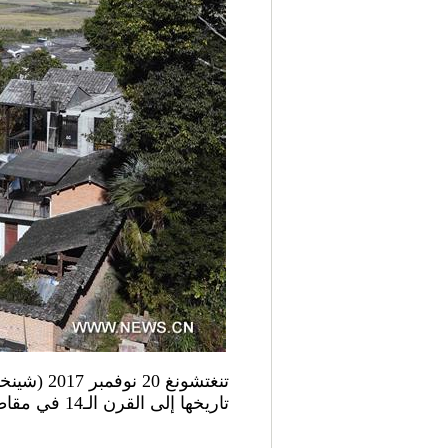
تاريخها إلى القرن الـ14 في مقاطعة يوننان بجنوب غربي الصين.