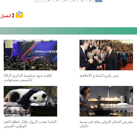
شي يكرم النماذج الأخلاقية
إقامة ندوة بمناسبة الذكرى الـ20
لتأسيس شينخوانت
معرض الشاى الدولى يقام فى مدينة
الباندا تجذب الزوار خلال عطلة العيد
داليان
الوطني الصيني