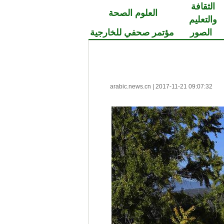
الثقافة
العلوم الصحة
والتعليم
الصور
مؤتمر صحفي للخارجية
arabic.news.cn
|
2017-11-21 09:07:32