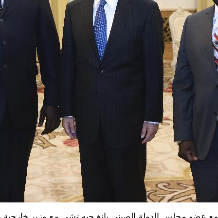
2 ( شينخوا ) اجتمع عضو مجلس الدولة الصيني يانغ جيه تشي مع وزير خارجية