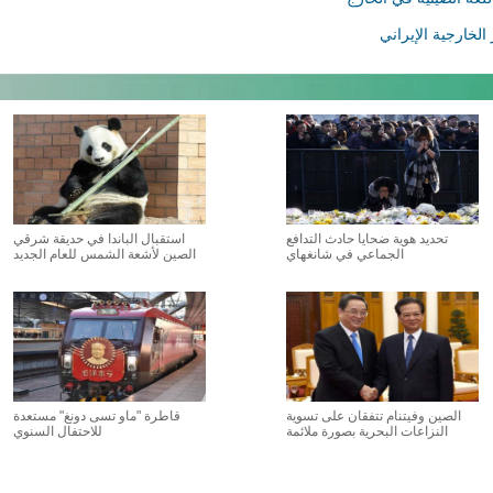
لخارجية الإيراني
تحديد هوية ضحايا حادث التدافع
استقبال الباندا في حديقة شرقي
الجماعي في شانغهاي
الصين لأشعة الشمس للعام الجديد
الصين وفيتنام تتفقان على تسوية
قاطرة "ماو تسى دونغ" مستعدة
النزاعات البحرية بصورة ملائمة
للاحتفال السنوي