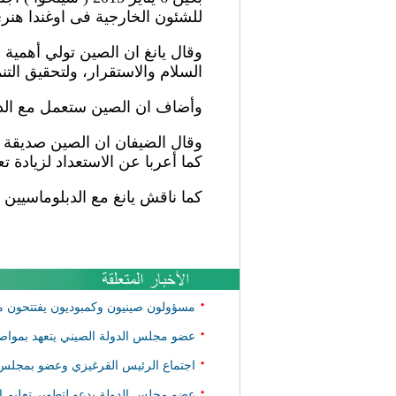
للشئون الخارجية فى اوغندا هنري او
وقال يانغ ان الصين تولي أهمية 
السلام والاستقرار، ولتحقيق التنم
وأضاف ان الصين ستعمل مع الدول 
وقال الضيفان ان الصين صديقة مو
كما أعربا عن الاستعداد لزيادة ت
كما ناقش يانغ مع الدبلوماسيي
•
مسؤولون صينيون وكمبوديون يفتتحون مرك
•
عضو مجلس الدولة الصيني يتعهد بمواصل
•
اجتماع الرئيس القرغيزي وعضو بمجلس ال
•
عضو مجلس الدولة يدعو لتطوير تعليم ال