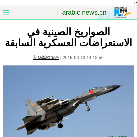
<
arabic.news.cn
الصواريخ الصينية في
الصفحة الأولى
الصين
الاستعراضات العسكرية السابقة
العالم
الشرق الأوسط
新华军网综合
|
2015-08-13 14:13:50
الصين والعالم العربي
الاقتصاد
الثقافة والتعليم
العلوم والصحة
السياحة والبيئة
الرياضة
الصور
مؤتمر صحفى للخارجية