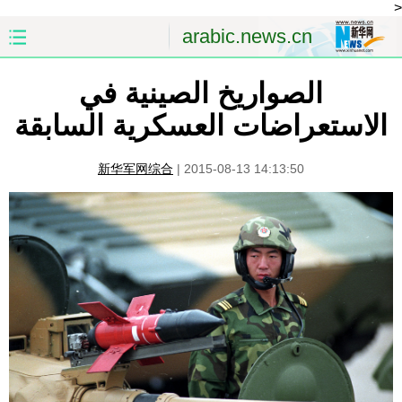
<
arabic.news.cn
الصواريخ الصينية في
الصفحة الأولى
الصين
الاستعراضات العسكرية السابقة
العالم
الشرق الأوسط
新华军网综合
|
2015-08-13 14:13:50
الصين والعالم العربي
الاقتصاد
الثقافة والتعليم
العلوم والصحة
السياحة والبيئة
الرياضة
الصور
مؤتمر صحفى للخارجية