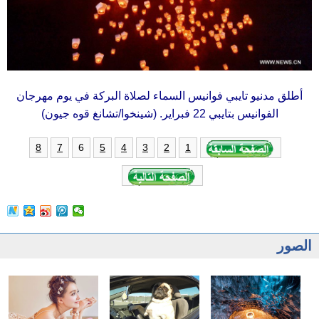
أطلق مدنيو تايبي فوانيس السماء لصلاة البركة في يوم مهرجان
الفوانيس بتايبي 22 فبراير. (شينخوا/تشانغ قوه جيون)
6
8
7
5
4
3
2
1
الصور