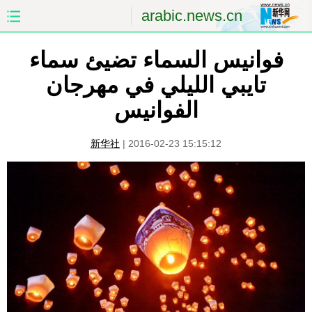
arabic.news.cn
فوانيس السماء تضيئ سماء
الصفحة الأولى
الصين
تايبي الليلي في مهرجان
العالم
الشرق الأوسط
الفوانيس
الصين والعالم العربي
الاقتصاد
新华社
|
2016-02-23 15:15:12
الثقافة والتعليم
العلوم والصحة
السياحة والبيئة
الرياضة
الصور
مؤتمر صحفى للخارجية