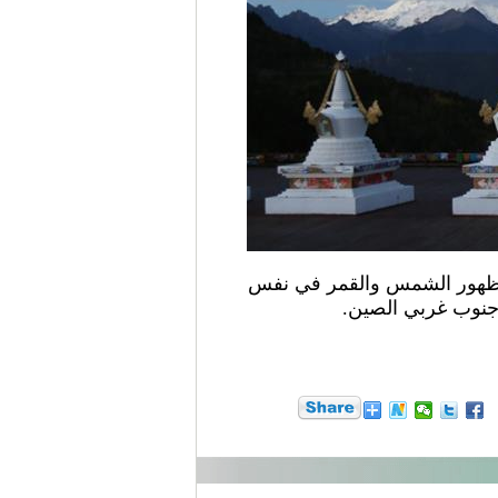
شينخوا) في الصورة الملتقطة يوم 17 أكتوبر 2016، مشهد من ظهور الشمس والقمر في نفس
 جنوب غربي الصين.