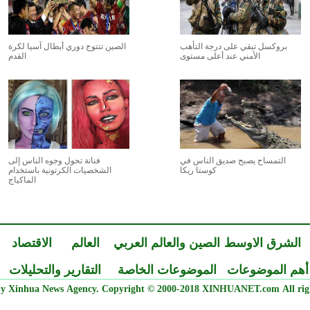
بروكسل تبقي على درجة التأهب
الصين تتتوج دوري أبطال آسيا لكرة
الأمني عند أعلى مستوى
القدم
التمساح يصبح صديق الناس في
فنانة تحول وجوه الناس إلى
كوستا ريكا
الشخصيات الكرتونية باستخدام
الماكياج
الشرق الاوسط
الصين والعالم العربي
العالم
الاقتصاد
أهم الموضوعات
الموضوعات الخاصة
التقارير والتحليلات
y Xinhua News Agency. Copyright © 2000-2018 XINHUANET.com All righ