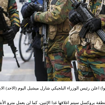
2 نوفمبر 2015 (شينخوا) اعلن رئيس الوزراء البلجيكي شارل ميشيل اليوم (الاح
 بروكسل سيتم اغلاقها غدا الإثنين، كما لن يعمل مترو الأنفا