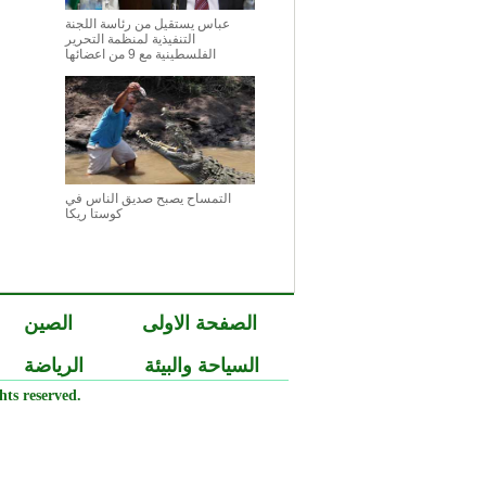
عباس يستقيل من رئاسة اللجنة
التنفيذية لمنظمة التحرير
الفلسطينية مع 9 من اعضائها
التمساح يصبح صديق الناس في
كوستا ريكا
الصفحة الاولى
الصين
السياحة والبيئة
الرياضة
ts reserved.