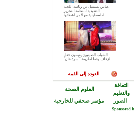
عباس يستقيل من رئاسة اللجنة
التنفيذية لمنظمة التحرير
الفلسطينية مع 9 من اعضائها
الشباب الصينيون يقيمون حفل
الزفاف وفقا لطريقة "أسرة هان"
العودة إلى القمة
الثقافة
العلوم الصحة
والتعليم
الصور
مؤتمر صحفي للخارجية
Sponsored b