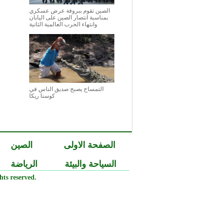
الصين تقوم ببروفة عرض عسكري
بمناسبة انتصار الصين على اليابان
وانتهاء الحرب العالمية الثانية
التمساح يصبح صديق الناس في
كوستا ريكا
الصفحة الاولى
الصين
السياحة والبيئة
الرياضة
ts reserved.