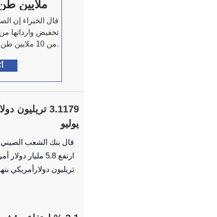
ملايين طن عا
قال الخبراء إن الص
تخفيض وارداتها من 
من 10 ملايين طن خلال العام الجاري.
أك
3.1179 تريليون
يوليو
قال بنك الشعب الصيني (ا
تريليون دولارأمريكي بنه