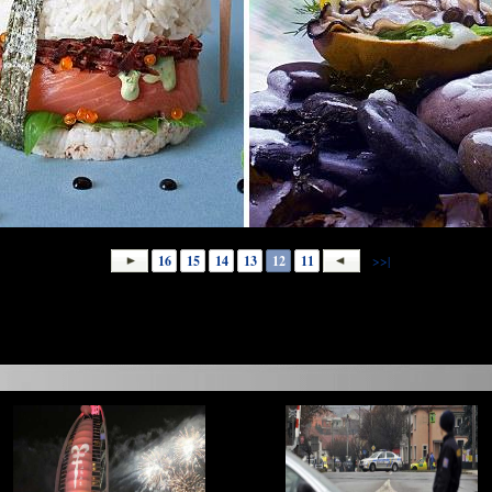
16
15
14
13
12
11
|<<