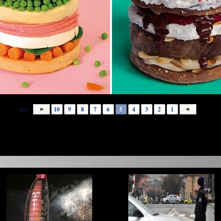
>>|
10
9
8
7
6
5
4
3
2
1