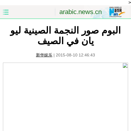
<
arabic.news.cn
البوم صور النجمة الصينية ليو
الصفحة الأولى
الصين
يان في الصيف
العالم
الشرق الأوسط
新华娱乐
|
2015-08-10 12:46:43
الصين والعالم العربي
الاقتصاد
الثقافة والتعليم
العلوم والصحة
السياحة والبيئة
الرياضة
الصور
مؤتمر صحفى للخارجية