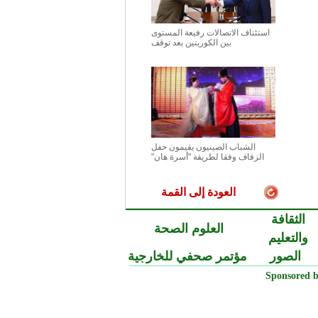
استئناف الاتصالات رفيعة المستوى
بين الكوريتين بعد توقف
الشباب الصينيون يقيمون حفل
الزفاف وفقا لطريقة "أسرة هان"
العودة إلى القمة
الثقافة
العلوم الصحة
والتعليم
الصور
مؤتمر صحفي للخارجية
Sponsored b