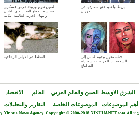
بريطانيا تعيد فتح سفارتها في
الصين تقوم ببروفة عرض عسكري
طهران
بمناسبة انتصار الصين على اليابان
وانتهاء الحرب العالمية الثانية
فنانة تحول وجوه الناس إلى
القطط في الأواني الزجاجية
الشخصيات الكرتونية باستخدام
الماكياج
الشرق الاوسط
الصين والعالم العربي
العالم
الاقتصاد
أهم الموضوعات
الموضوعات الخاصة
التقارير والتحليلات
y Xinhua News Agency. Copyright © 2000-2018 XINHUANET.com All righ