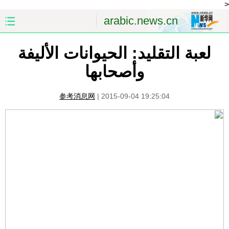
<
arabic.news.cn
لعبة التقليد: الحيوانات الأليفة
الصفحة الأولى
الصين
وأصحابها
العالم
الشرق الأوسط
参考消息网
|
2015-09-04 19:25:04
الصين والعالم العربي
الاقتصاد
الثقافة والتعليم
العلوم والصحة
السياحة والبيئة
الرياضة
الصور
مؤتمر صحفى للخارجية