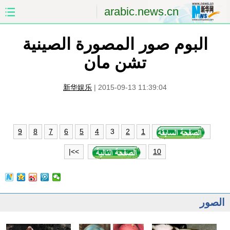
arabic.news.cn
البوم صور المصورة الصينية
الصفحة الأولى
الصين
تشن مان
العالم
الشرق الأوسط
新华娱乐
|
2015-09-13 11:39:04
الصين والعالم العربي
الاقتصاد
الثقافة والتعليم
العلوم والصحة
3
9
8
7
6
5
4
2
1
السياحة والبيئة
الرياضة
>>|
10
الصور
مؤتمر صحفى للخارجية
الصور