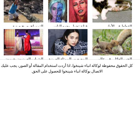
القطط في الأواني
فنانة تحول وجوه الناس
التمساح يصبح صديق
الزجاجية
إلى الشخصيات الكرتونية
الناس في كوستا ريكا
باستخدام الماكياج
الحب العائلي في عالم
البوم صور الممثلة الصينية
الشباب الصينيون يقيمون
الحيوان
ياو تشن على مجلة
حفل الزفاف وفقا لطريقة
كل الحقوق محفوظة لوكالة انباء شينخوا، اذا أردت استخدام المقالة أو الصور، يجب عليك
"أسرة هان"
الاتصال بوكالة انباء شينخوا للحصول على الحق.