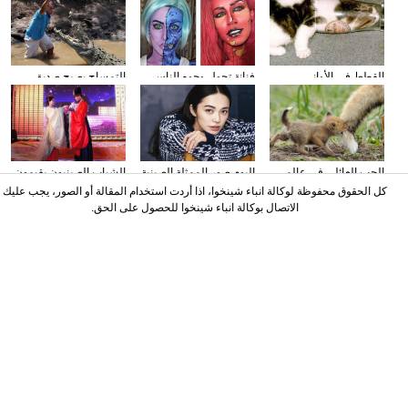
القطط في الأواني
فنانة تحول وجوه الناس
التمساح يصبح صديق
الزجاجية
إلى الشخصيات الكرتونية
الناس في كوستا ريكا
باستخدام الماكياج
الحب العائلي في عالم
البوم صور الممثلة الصينية
الشباب الصينيون يقيمون
الحيوان
ياو تشن على مجلة
حفل الزفاف وفقا لطريقة
كل الحقوق محفوظة لوكالة انباء شينخوا، اذا أردت استخدام المقالة أو الصور، يجب عليك
"أسرة هان"
الاتصال بوكالة انباء شينخوا للحصول على الحق.