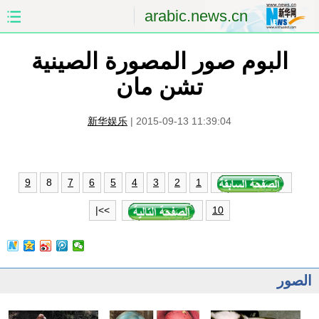
arabic.news.cn
البوم صور المصورة الصينية
الصفحة الأولى
الصين
تشن مان
العالم
الشرق الأوسط
新华娱乐
|
2015-09-13 11:39:04
الصين والعالم العربي
الاقتصاد
الثقافة والتعليم
العلوم والصحة
8
9
7
6
5
4
3
2
1
السياحة والبيئة
الرياضة
>>|
10
الصور
مؤتمر صحفى للخارجية
الصور