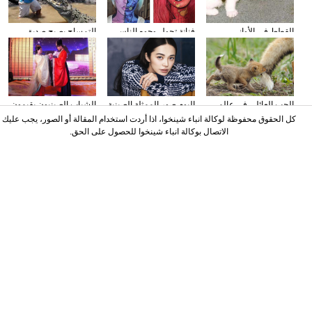
القطط في الأواني
فنانة تحول وجوه الناس
التمساح يصبح صديق
الزجاجية
إلى الشخصيات الكرتونية
الناس في كوستا ريكا
باستخدام الماكياج
الحب العائلي في عالم
البوم صور الممثلة الصينية
الشباب الصينيون يقيمون
الحيوان
ياو تشن على مجلة
حفل الزفاف وفقا لطريقة
كل الحقوق محفوظة لوكالة انباء شينخوا، اذا أردت استخدام المقالة أو الصور، يجب عليك
"أسرة هان"
الاتصال بوكالة انباء شينخوا للحصول على الحق.