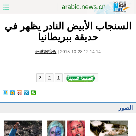
arabic.news.cn
السنجاب الأبيض النادر يظهر في
الصفحة الأولى
الصين
حديقة ببريطانيا
العالم
الشرق الأوسط
环球网综合
|
2015-10-28 12:14:14
الصين والعالم العربي
الاقتصاد
الثقافة والتعليم
العلوم والصحة
3
2
1
السياحة والبيئة
الرياضة
الصور
مؤتمر صحفى للخارجية
الصور