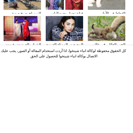
القطط في الأواني
فنانة تحول وجوه الناس
التمساح يصبح صديق
الزجاجية
إلى الشخصيات الكرتونية
الناس في كوستا ريكا
باستخدام الماكياج
الحب العائلي في عالم
البوم صور الممثلة الصينية
الشباب الصينيون يقيمون
الحيوان
ياو تشن على مجلة
حفل الزفاف وفقا لطريقة
كل الحقوق محفوظة لوكالة انباء شينخوا، اذا أردت استخدام المقالة أو الصور، يجب عليك
"أسرة هان"
الاتصال بوكالة انباء شينخوا للحصول على الحق.