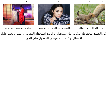
القطط في الأواني
فنانة تحول وجوه الناس
التمساح يصبح صديق
الزجاجية
إلى الشخصيات الكرتونية
الناس في كوستا ريكا
باستخدام الماكياج
الحب العائلي في عالم
البوم صور الممثلة الصينية
الشباب الصينيون يقيمون
الحيوان
ياو تشن على مجلة
حفل الزفاف وفقا لطريقة
كل الحقوق محفوظة لوكالة انباء شينخوا، اذا أردت استخدام المقالة أو الصور، يجب عليك
"أسرة هان"
الاتصال بوكالة انباء شينخوا للحصول على الحق.