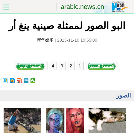
arabic.news.cn
البو الصور لممثلة صينية ينغ أر
الصفحة الأولى
الصين
العالم
الشرق الأوسط
新华娱乐
|
2015-11-10 19:55:00
الصين والعالم العربي
الاقتصاد
3
4
2
1
الثقافة والتعليم
العلوم والصحة
السياحة والبيئة
الرياضة
الصور
الصور
مؤتمر صحفى للخارجية