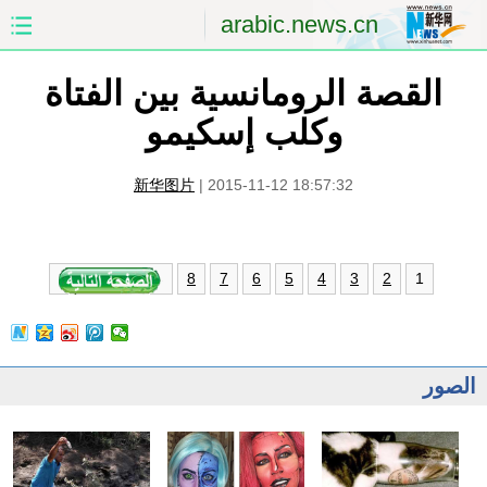
arabic.news.cn
القصة الرومانسية بين الفتاة
الصفحة الأولى
الصين
وكلب إسكيمو
العالم
الشرق الأوسط
新华图片
|
2015-11-12 18:57:32
الصين والعالم العربي
الاقتصاد
الثقافة والتعليم
العلوم والصحة
1
8
7
6
5
4
3
2
السياحة والبيئة
الرياضة
الصور
مؤتمر صحفى للخارجية
الصور