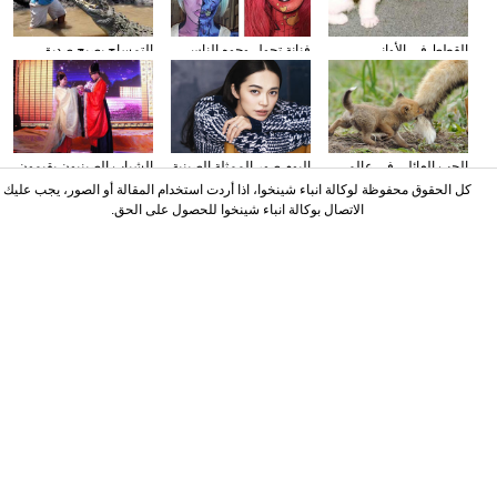
القطط في الأواني
فنانة تحول وجوه الناس
التمساح يصبح صديق
الزجاجية
إلى الشخصيات الكرتونية
الناس في كوستا ريكا
باستخدام الماكياج
الحب العائلي في عالم
البوم صور الممثلة الصينية
الشباب الصينيون يقيمون
الحيوان
ياو تشن على مجلة
حفل الزفاف وفقا لطريقة
كل الحقوق محفوظة لوكالة انباء شينخوا، اذا أردت استخدام المقالة أو الصور، يجب عليك
"أسرة هان"
الاتصال بوكالة انباء شينخوا للحصول على الحق.