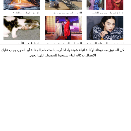
فنانة تحول وجوه الناس
التمساح يصبح صديق
الغنية للجليد والنار:
إلى الشخصيات الكرتونية
الناس في كوستا ريكا
المصور يلتقط صورا في
باستخدام الماكياج
الأنهار الجليدية
البوم صور الممثلة الصينية
الشباب الصينيون يقيمون
القطط في الأواني
ياو تشن على مجلة
حفل الزفاف وفقا لطريقة
الزجاجية
كل الحقوق محفوظة لوكالة انباء شينخوا، اذا أردت استخدام المقالة أو الصور، يجب عليك
"أسرة هان"
الاتصال بوكالة انباء شينخوا للحصول على الحق.