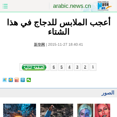
arabic.news.cn
أعجب الملابس للدجاج في هذا
الصفحة الأولى
الصين
الشتاء
العالم
الشرق الأوسط
新华网
|
2015-11-27 18:40:41
الصين والعالم العربي
الاقتصاد
الثقافة والتعليم
العلوم والصحة
1
6
5
4
3
2
السياحة والبيئة
الرياضة
الصور
مؤتمر صحفى للخارجية
الصور