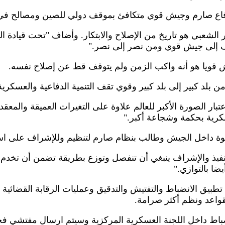
 دفاع صارم وجيش قوي متكافئ بموقف دولي للصين ومصالح في ا
 الشعبي هو تاريخ من الإصلاح والابتكار. وأضاف "تحت قياد
 إلى جيش قوي ومن نصر إلى نصر."
قويا هو أنه واكب الزمن ولم يتوقف قط عن إصلاح نفسه.
من بلد كبير إلى بلد كبير وقوي تقف التنمية الدفاعية والعسكري
بار الصورة الأكبر للعالم علاوة على التغيرات العميقة والمعقد
كرية بحكمة وشجاعة أكبر."
ة داخل الجيش وطالب بنظام صارم لتنظيم وللإشراف على است
نفيذ والإشراف ينبغي أن تنفصل وتوزع بطريقة تضمن أن تخدم 
ضا بالتوازي."
ق الانضباط والتفتيش والتدقيق وعمليات الرقابة القضائية 
قواعد ونظم أكثر صرامة.
باط داخل اللجنة العسكرية المركزية وسيتم ارسال مفتشي فح