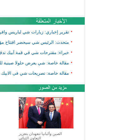
•
تقرير إخباري: زيارات شي لباريس وافري
•
متحدث: الرئيس شي سيحضر افتتاح مؤتمر
•
خبراء: مقترحات شي في قمة آبيك تدفع
•
مقالة خاصة: شي يعرض حلولا صينية للنم
•
مقالة خاصة: تصريحات شي فى الابيك تب
الصين وألبانيا تتعهدان بتعزيز
التعاون الثنائي