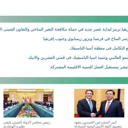
قيا ترمز لبداية عصر جديد في حملة مكافحة التغير المناخي والتعاون الصينى ال
 المناخ في فرنسا ويزور زيمبابوي وجنوب إفريقيا
 التكامل في منطقة آسيا-الباسيفك
و العالمي وتنمية اسيا-الباسيفيك فى قمتي العشرين والابيك
شر بمستقبل افضل للتنمية الاقليمية المشتركة
كبير المشرعين الصينيين يتعهد
رئيس مجلس الدولة الصيني يلتقي
بتعميق الثقة الاستراتيجية المتبادلة
نظيره الهنغاري