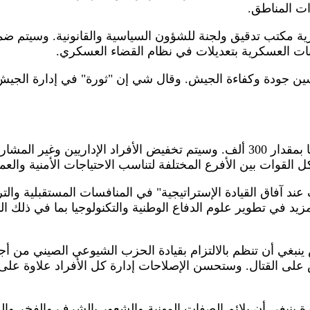
ات المناطق.
ة مكتب تدقيق ولجنة للشؤون السياسية والقانونية. وسيتم ضم
ابات العسكرية بتعديلات في نظام القضاء العسكري.
ين جودة وكفاءة الجيش. وقال شي إن "ثورة" في إدارة الجيش 
ستقوم الصين أيضا بخفض قواتها بمقدار 300 ألف. وسيتم تخفيض الأفراد الإداري
القوات بين الأفرع المختلفة لتناسب الاحتياجات الأمنية والعمل
فاق القيادة الإستراتيجية" في المنافسات المستقبلية والتروي
زيد في تطوير علوم الدفاع الوطنية والتكنولوجيا بما في ذلك ال
ينبغي أن تنظم بالالتزام بقيادة الحزب الشيوعي الصيني من أج
ى القتال. وستحسن الإصلاحات إدارة كل الأفراد علاوة على ا
ينبغي أن يلائم الصفات المهنية والشعور بالشرف والفخر والر