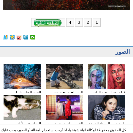
1
4
3
2
الصور
فنانة تحول وجوه الناس
التمساح يصبح صديق
الغنية للجليد والنار:
إلى الشخصيات الكرتونية
الناس في كوستا ريكا
المصور يلتقط صورا في
باستخدام الماكياج
الأنهار الجليدية
البوم صور الممثلة الصينية
الشباب الصينيون يقيمون
القطط في الأواني
ياو تشن على مجلة
حفل الزفاف وفقا لطريقة
الزجاجية
كل الحقوق محفوظة لوكالة انباء شينخوا، اذا أردت استخدام المقالة أو الصور، يجب عليك
"أسرة هان"