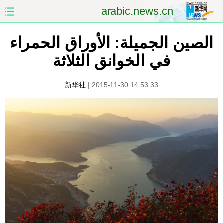
arabic.news.cn
الصين الجميلة: الأوراق الحمراء
الصفحة الأولى
الصين
في الخوانق الثلاثة
العالم
الشرق الأوسط
新华社
|
2015-11-30 14:53:33
الصين والعالم العربي
الاقتصاد
الثقافة والتعليم
العلوم والصحة
السياحة والبيئة
الرياضة
الصور
مؤتمر صحفى للخارجية