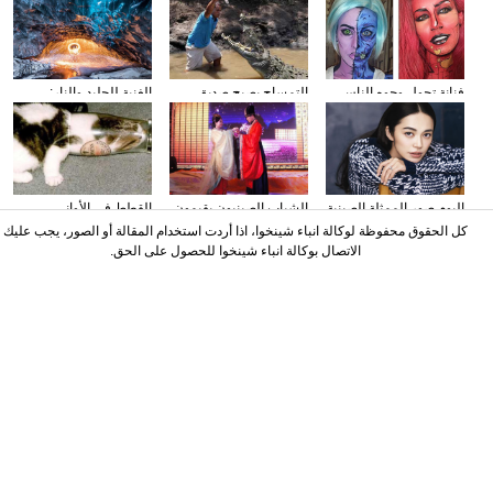
فنانة تحول وجوه الناس
التمساح يصبح صديق
الغنية للجليد والنار:
إلى الشخصيات الكرتونية
الناس في كوستا ريكا
المصور يلتقط صورا في
باستخدام الماكياج
الأنهار الجليدية
البوم صور الممثلة الصينية
الشباب الصينيون يقيمون
القطط في الأواني
ياو تشن على مجلة
حفل الزفاف وفقا لطريقة
الزجاجية
كل الحقوق محفوظة لوكالة انباء شينخوا، اذا أردت استخدام المقالة أو الصور، يجب عليك
"أسرة هان"
الاتصال بوكالة انباء شينخوا للحصول على الحق.