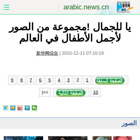
arabic.news.cn
يا للجمال !مجموعة من الصور
الصفحة الأولى
الصين
لأجمل الأطفال في العالم
العالم
الشرق الأوسط
新华网综合
|
2015-12-11 07:10:19
الصين والعالم العربي
الاقتصاد
الثقافة والتعليم
العلوم والصحة
2
9
8
7
6
5
4
3
1
السياحة والبيئة
الرياضة
>>|
10
الصور
مؤتمر صحفى للخارجية
الصور