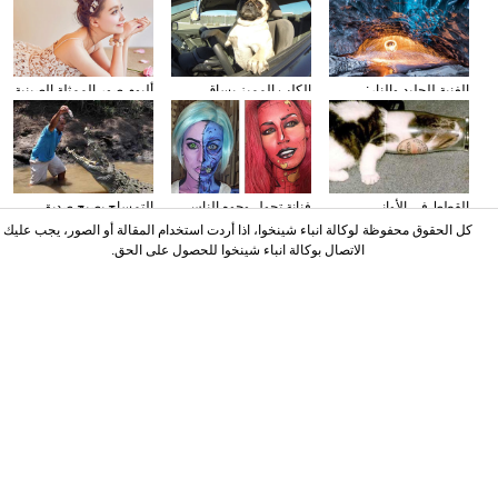
الغنية للجليد والنار:
الكلب المميز يساق
ألبوم صور الممثلة الصينية
المصور يلتقط صورا في
السيارات
سون تشيان
الأنهار الجليدية
القطط في الأواني
فنانة تحول وجوه الناس
التمساح يصبح صديق
الزجاجية
إلى الشخصيات الكرتونية
الناس في كوستا ريكا
كل الحقوق محفوظة لوكالة انباء شينخوا، اذا أردت استخدام المقالة أو الصور، يجب عليك
باستخدام الماكياج
الاتصال بوكالة انباء شينخوا للحصول على الحق.