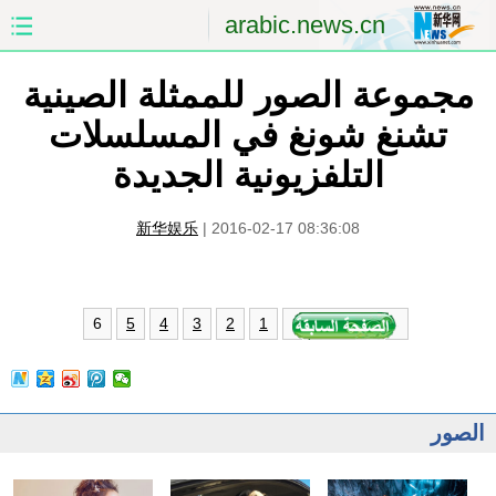
arabic.news.cn
مجموعة الصور للممثلة الصينية
الصفحة الأولى
الصين
تشنغ شونغ في المسلسلات
العالم
الشرق الأوسط
التلفزيونية الجديدة
الصين والعالم العربي
الاقتصاد
新华娱乐
|
2016-02-17 08:36:08
الثقافة والتعليم
العلوم والصحة
السياحة والبيئة
الرياضة
6
5
4
3
2
1
الصور
مؤتمر صحفى للخارجية
الصور