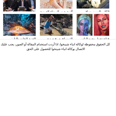
الكلب المميز يساق
ألبوم صور الممثلة الصينية
وسائل الإعلام الأجنبية
السيارات
سون تشيان
تولي اهتمامها بتقرير عمل
الحكومة
فنانة تحول وجوه الناس
التمساح يصبح صديق
الغنية للجليد والنار:
إلى الشخصيات الكرتونية
الناس في كوستا ريكا
المصور يلتقط صورا في
كل الحقوق محفوظة لوكالة انباء شينخوا، اذا أردت استخدام المقالة أو الصور، يجب عليك
باستخدام الماكياج
الأنهار الجليدية
الاتصال بوكالة انباء شينخوا للحصول على الحق.