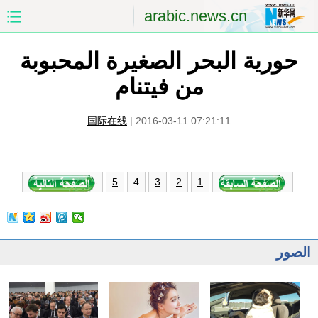
arabic.news.cn
حورية البحر الصغيرة المحبوبة
الصفحة الأولى
الصين
من فيتنام
العالم
الشرق الأوسط
国际在线
|
2016-03-11 07:21:11
الصين والعالم العربي
الاقتصاد
الثقافة والتعليم
العلوم والصحة
4
5
3
2
1
السياحة والبيئة
الرياضة
الصور
مؤتمر صحفى للخارجية
الصور