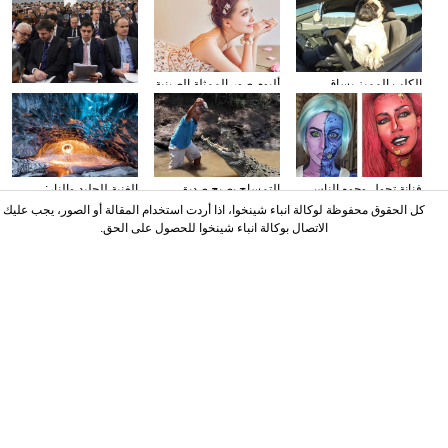
الكلب المميز يساق
ألبوم صور الممثلة الصينية
وسائل الإعلام الأجنبية
السيارات
سون تشيان
تولي اهتمامها بتقرير عمل
الحكومة
فنانة تحول وجوه الناس
التمساح يصبح صديق
الغنية للجليد والنار:
إلى الشخصيات الكرتونية
الناس في كوستا ريكا
المصور يلتقط صورا في
كل الحقوق محفوظة لوكالة انباء شينخوا، اذا أردت استخدام المقالة أو الصور، يجب عليك
باستخدام الماكياج
الأنهار الجليدية
الاتصال بوكالة انباء شينخوا للحصول على الحق.