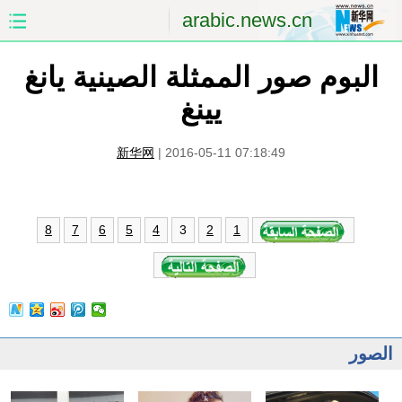
arabic.news.cn
البوم صور الممثلة الصينية يانغ
الصفحة الأولى
الصين
يينغ
العالم
الشرق الأوسط
新华网
|
2016-05-11 07:18:49
الصين والعالم العربي
الاقتصاد
الثقافة والتعليم
العلوم والصحة
3
8
7
6
5
4
2
1
السياحة والبيئة
الرياضة
الصور
مؤتمر صحفى للخارجية
الصور